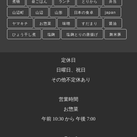
煮物
昼ごはん
ランチ
とりから
弁当
山辺町
山辺
山形
日本の食卓
japan
ヤマキチ
お惣菜
味噌
すだまり
醤油
ひょう干し煮
塩麹
塩麹とりの唐揚げ
舞米豚
定休日
日曜日、祝日
その他不定休あり
営業時間
お惣菜
午前 10:30 から 午後 7:00