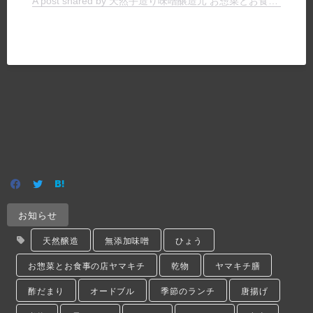
A post shared by 天然手造り味噌醸造元 お惣菜とお食事の店 ヤマキチ (@yamakichimiso)
お知らせ
天然醸造
無添加味噌
ひょう
お惣菜とお食事の店ヤマキチ
乾物
ヤマキチ膳
酢だまり
オードブル
季節のランチ
唐揚げ