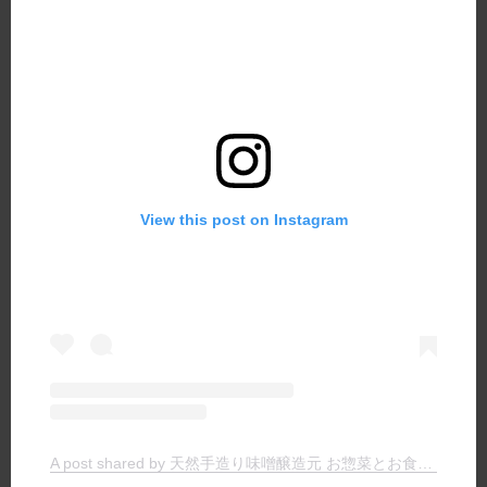
View this post on Instagram
A post shared by 天然手造り味噌醸造元 お惣菜とお食事の店 ヤマキチ (@yamakichimiso)