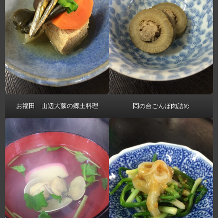
お福田 山辺大蕨の郷土料理
岡の台ごんぼ肉詰め