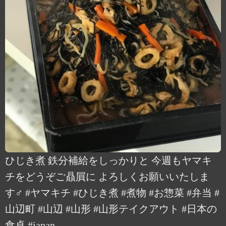
ひじき煮 鉄分補給をしっかりと 今週もヤマキ
チをどうぞご贔屓に よろしくお願いいたしま
す‍♂️ #ヤマキチ #ひじき煮 #煮物 #お惣菜 #弁当 #
山辺町 #山辺 #山形 #山形テイクアウト #日本の
食卓 #japan