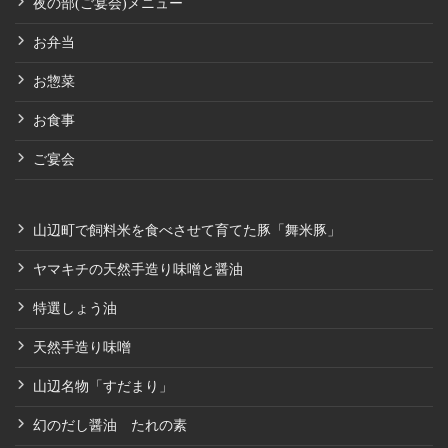
夜の部(ご宴会)メニュー
お弁当
お惣菜
お食事
ご宴会
山辺町で飼料米を食べさせて育てた豚「舞米豚」
ヤマキチの天然手造り味噌と醤油
特選しょう油
天然手造り味噌
山辺名物「すだまり」
幻のだし醤油 たれの素