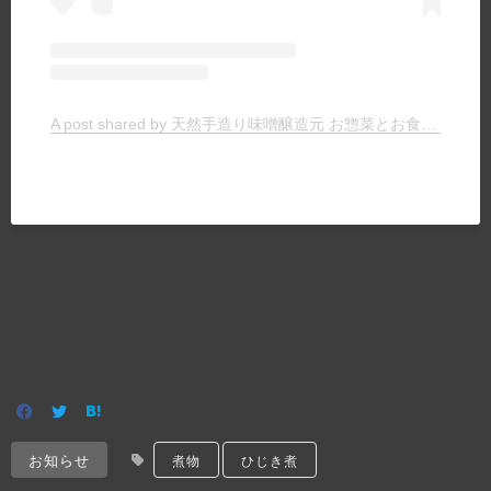
A post shared by 天然手造り味噌醸造元 お惣菜とお食事の店 ヤマキチ (@yamakichimiso)
お知らせ
煮物
ひじき煮