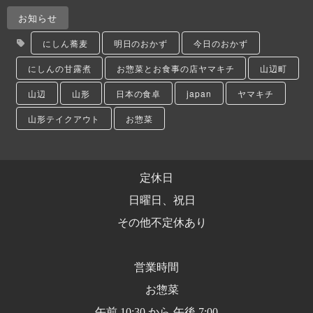
お知らせ
にしん蕎麦
明日のおかず
今日のおかず
にしんの甘露煮
お惣菜とお食事の店ヤマキチ
山辺町
山辺
山形
日本の食卓
japan
ヤマキチ
山形テイクアウト
お惣菜
定休日
日曜日、祝日
その他不定休あり
営業時間
お惣菜
午前 10:30 から 午後 7:00