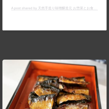
A post shared by 天然手造り味噌醸造元 お惣菜とお食事の店 ヤマキチ (@yamakichimiso)