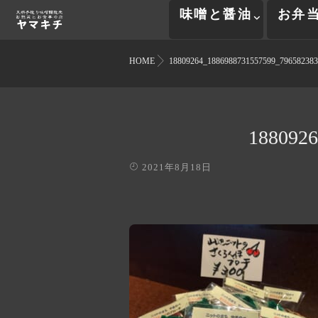
味噌と醤油
お弁
HOME
18809264_1886988731557599_796582383
1880926
2021年8月18日