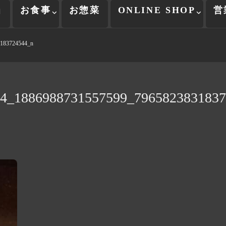
当
お食事
お惣菜
ONLINE SHOP
営
183724544_n
4_1886988731557599_7965823831837