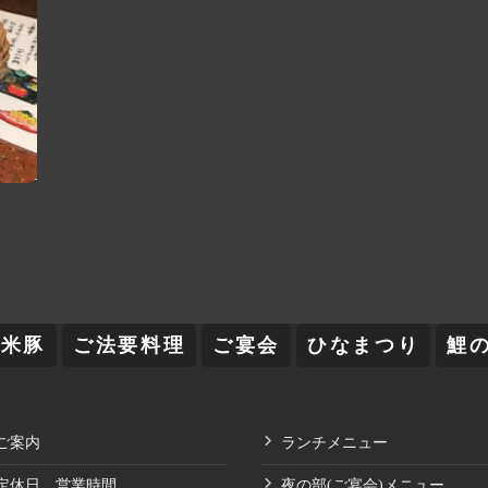
舞米豚
ご法要料理
ご宴会
ひなまつり
鯉
ご案内
ランチメニュー
定休日、営業時間
夜の部(ご宴会)メニュー