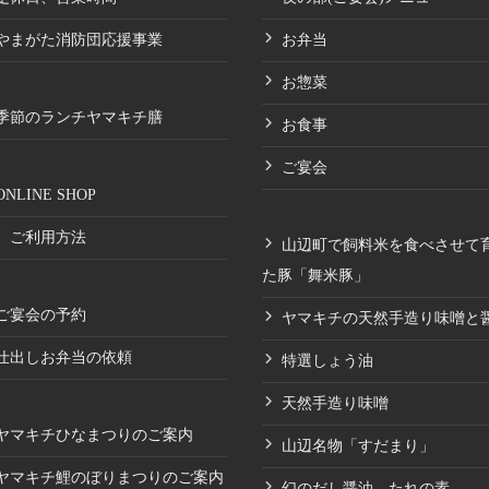
やまがた消防団応援事業
お弁当
お惣菜
季節のランチヤマキチ膳
お食事
ご宴会
ONLINE SHOP
ご利用方法
山辺町で飼料米を食べさせて
た豚「舞米豚」
ご宴会の予約
ヤマキチの天然手造り味噌と
仕出しお弁当の依頼
特選しょう油
天然手造り味噌
ヤマキチひなまつりのご案内
山辺名物「すだまり」
ヤマキチ鯉のぼりまつりのご案内
幻のだし醤油 たれの素