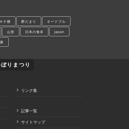
キチ膳
酢だまり
オードブル
山形
日本の食卓
japan
豚
のぼりまつり
リンク集
記事一覧
サイトマップ