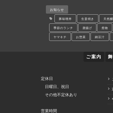
お知らせ
豚味噌丼
生姜焼き
天然
季節のランチ
唐揚げ
煮物
ヤマキチ
お惣菜
納豆汁
ご案内
定休日
日曜日、祝日
その他不定休あり
営業時間