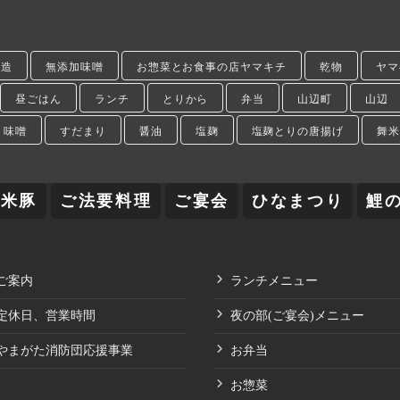
醸造
無添加味噌
お惣菜とお食事の店ヤマキチ
乾物
ヤマ
昼ごはん
ランチ
とりから
弁当
山辺町
山辺
味噌
すだまり
醤油
塩麹
塩麹とりの唐揚げ
舞米
舞米豚
ご法要料理
ご宴会
ひなまつり
鯉
ご案内
ランチメニュー
定休日、営業時間
夜の部(ご宴会)メニュー
やまがた消防団応援事業
お弁当
お惣菜