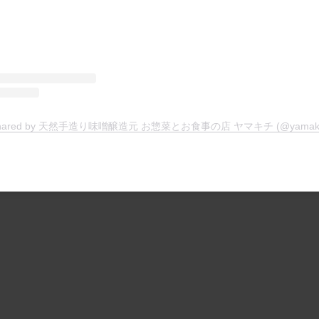
t shared by 天然手造り味噌醸造元 お惣菜とお食事の店 ヤマキチ (@yamakich