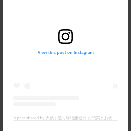
View this post on Instagram
A post shared by 天然手造り味噌醸造元 お惣菜とお食事の店 ヤマキチ (@yamakichimiso)