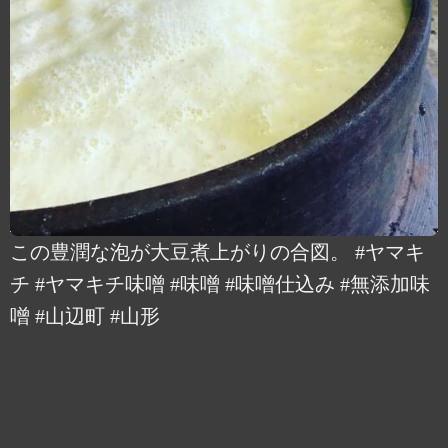
この豊潤な泡が大豆煮上がりの合図。 #ヤマキ
チ #ヤマキチ味噌 #味噌 #味噌仕込み #無添加味
噌 #山辺町 #山形