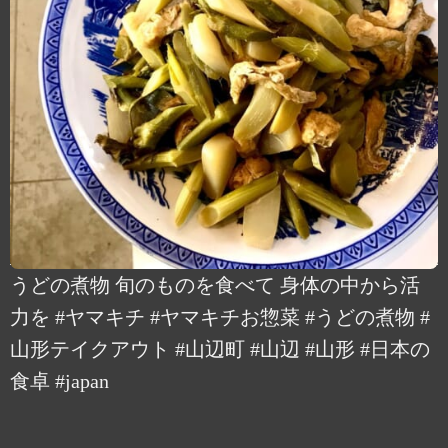
うどの煮物 旬のものを食べて 身体の中から活
力を #ヤマキチ #ヤマキチお惣菜 #うどの煮物 #
山形テイクアウト #山辺町 #山辺 #山形 #日本の
食卓 #japan