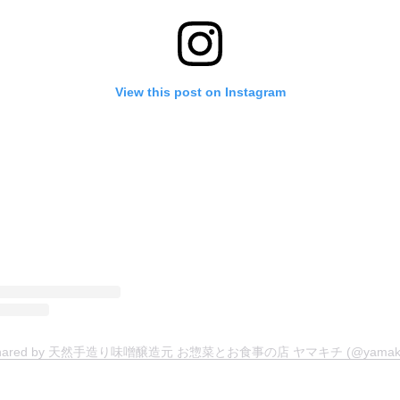
View this post on Instagram
t shared by 天然手造り味噌醸造元 お惣菜とお食事の店 ヤマキチ (@yamakich