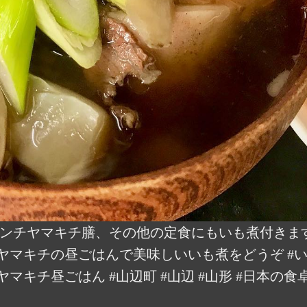
のランチヤマキチ膳、その他の定食にもいも煮付きま
マキチの昼ごはんで美味しいいも煮をどうぞ #いも煮
マキチ昼ごはん #山辺町 #山辺 #山形 #日本の食卓 #