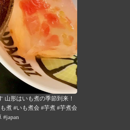
す 山形はいも煮の季節到来！
 #いも煮会 #芋煮 #芋煮会
japan