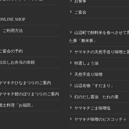
お食事
ご宴会
ONLINE SHOP
ご利用方法
山辺町で飼料米を食べさせて
た豚「舞米豚」
ご宴会の予約
ヤマキチの天然手造り味噌と
仕出しお弁当の依頼
特選しょう油
天然手造り味噌
ヤマキチひなまつりのご案内
山辺名物「すだまり」
ヤマキチ鯉のぼりまつりのご案内
幻のだし醤油 たれの素
郷土料理「お福田」
ヤマキチごま味噌塩
ヤマキチ味噌のビスコッティ