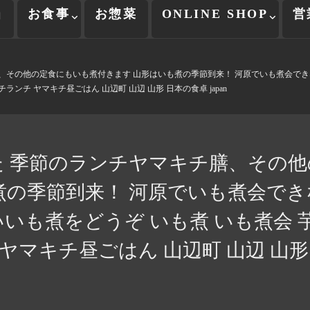
当
お食事
お惣菜
ONLINE SHOP
営
膳、その他の定食にもいも煮付きます 山形はいも煮の季節到来！ 河原でいも煮会で
ランチ ヤマキチ昼ごはん 山辺町 山辺 山形 日本の食卓 japan
️ 季節のランチヤマキチ膳、その
煮の季節到来！ 河原でいも煮会で
いも煮をどうぞ いも煮 いも煮会 芋
マキチ昼ごはん 山辺町 山辺 山形 日