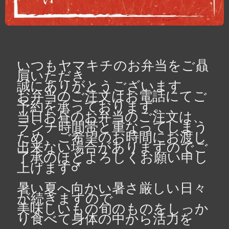
いつもヤマキチのお弁当をご贔
屓いただき

誠にありがとうございます

お弁当のご注文はお電話にてご
予約を承っております。

当日お昼のお弁当のご注文は、
ランチ時間帯と重なってしまう
ため、ご希望のお時間にお渡し
出来ない場合がありますのでご
了承のほどよろしくお願い申し
上げます‍♂️

暑い夏へ向かい暑さ厳しい日々
が続きますので

美味しいもの旬のものをしっか
り食べて身体の中から活力を
