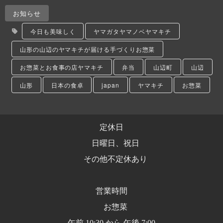
お知らせ
今日も美味しく
ヤマガタヤマノベヤマキチ
山形の山辺のヤマキチが届ける手づくりお惣菜
お惣菜とお食事の店ヤマキチ
弁当
山辺町
山辺
山形
日本の食卓
japan
ヤマキチ
お惣菜
定休日
日曜日、祝日
その他不定休あり
営業時間
お惣菜
午前 10:30 から 午後 7:00