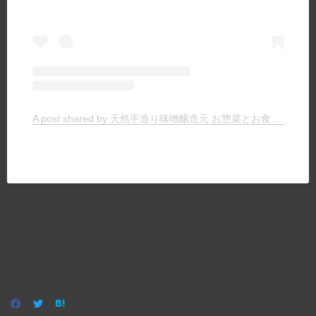
A post shared by 天然手造り味噌醸造元 お惣菜とお食事の店 ヤマキチ (@yamakichimiso)