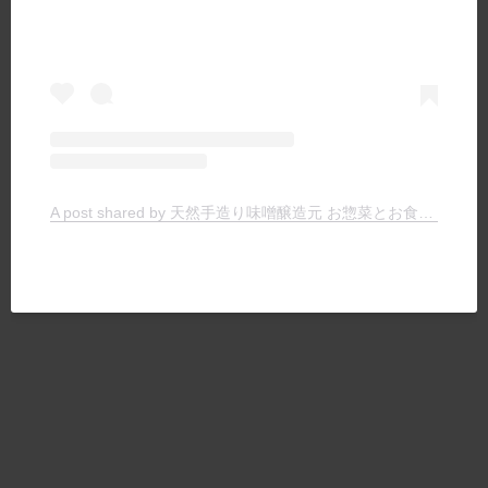
A post shared by 天然手造り味噌醸造元 お惣菜とお食事の店 ヤマキチ (@yamakichimiso)