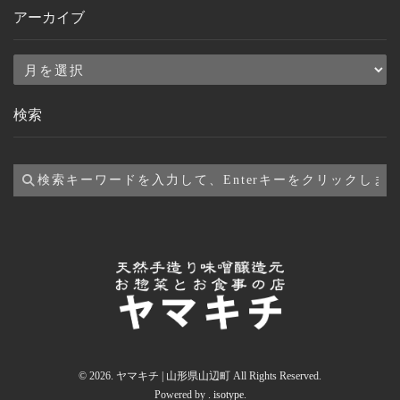
アーカイブ
ア
ー
検索
カ
イ
ブ
© 2026. ヤマキチ | 山形県山辺町 All Rights Reserved.
Powered by .
isotype
.