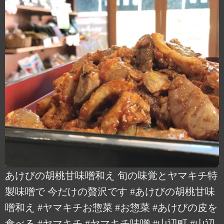
あけびの胡桃甘味噌和え 旬の味覚とヤマキチ特
製味噌で 今だけの贅沢です #あけびの胡桃甘味
噌和え #ヤマキチお惣菜 #お惣菜 #あけびの皮を
食べる #ヤマキチ #ヤマキチ味噌 #山辺町 #山辺