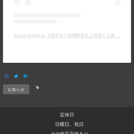
A post shared by 天然手造り味噌醸造元 お惣菜とお食事の店 ヤマキチ (@yamakichimiso)
お知らせ
定休日
日曜日、祝日
その他不定休あり